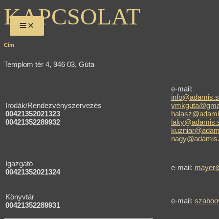
Skip
MAIN
KAPCSOLAT
to
MENU
content
Cím
Templom tér 4, 946 03, Gúta
e-mail:
info@adamis.
Irodák/Rendezvényszervezés
vmkguta@gma
00421352021323
halasz@adami
00421352289932
laky@adamis.
kuzniar@adam
nagy@adamis
Igazgató
e-mail:
mayer@
00421352021324
Könyvtár
e-mail:
szaboo
00421352289931