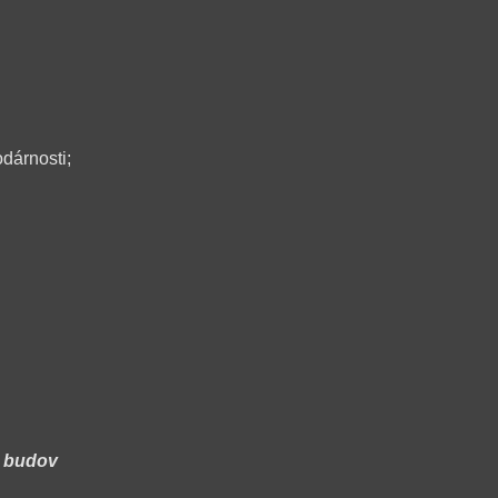
odárnosti;
h budov