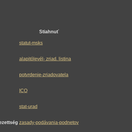
Stiahnuť
statut-msks
alapitólevél- zriad. listina
potvrdenie-zriadovatela
ICO
stat-urad
ezettség
zasady-podávania-podnetov