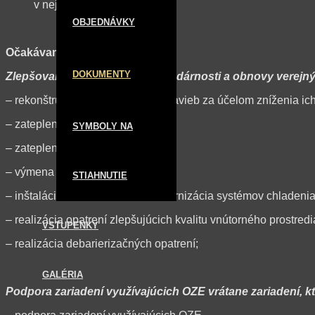
v nej stanovené (EFRR)
OBJEDNÁVKY
Očakávané výsledky projektu:
DOKUMENTY
Zlepšovanie energetickej hospodárnosti a obnovy verejn
– rekonštrukcia a modernizácia stavieb za účelom zníženia ich
– zateplenie obvodového plášťa;
SYMBOLY NA
– zateplenie strešného plášťa;
– výmena otvorových konštrukcií;
STIAHNUTIE
– inštalácia / rekonštrukcia / modernizácia systémov chladenia
– realizácia opatrení zlepšujúcich kvalitu vnútorného prostredi
VSTUPENKY
– realizácia debarierizačných opatrení;
GALÉRIA
Podpora zariadení využívajúcich OZE vrátane zariadení,