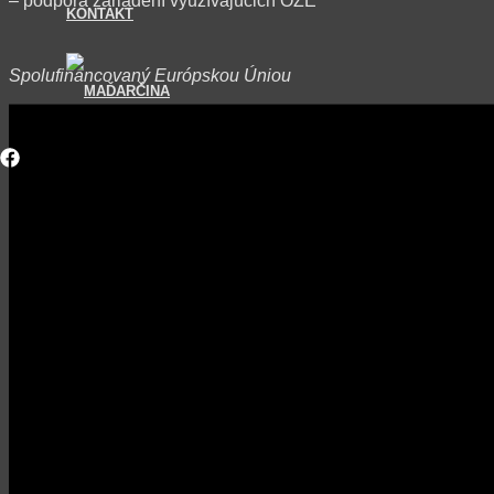
– podpora zariadení využívajúcich OZE
KONTAKT
Spolufinancovaný Európskou Úniou