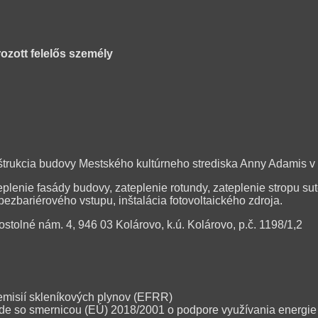
ozott felelős személy
rukcia budovy Mestského kultúrneho strediska Anny Adamis v Ko
teplenie fasády budovy, zateplenie rotundy, zateplenie stropu su
ezbariérového vstupu, inštalácia fotovoltaického zdroja.
stolné nám. 4, 946 03 Kolárovo, k.ú. Kolárovo, p.č. 1198/1,2
emisií skleníkových plynov (EFRR)
 so smernicou (EÚ) 2018/2001 o podpore využívania energie z ob