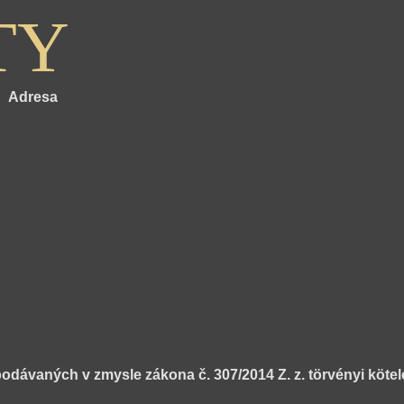
TY
Adresa
dávaných v zmysle zákona č. 307/2014 Z. z. törvényi kötel