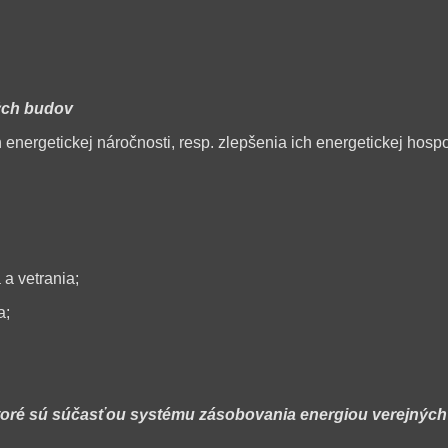
ých budov
 energetickej náročnosti, resp. zlepšenia ich energetickej hosp
 a vetrania;
a;
 ktoré sú súčasťou systému zásobovania energiou verejnýc