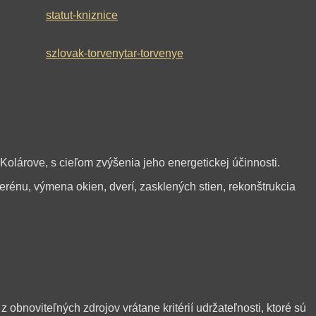
statut-kniznice
szlovak-torvenytar-torvenye
lárove, s cieľom zvýšenia jeho energetickej účinnosti.
terénu, výmena okien, dverí, zasklených stien, rekonštrukcia
noviteľných zdrojov vrátane kritérií udržateľnosti, ktoré sú