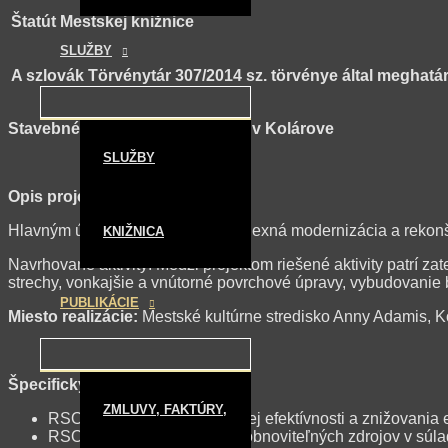
Štatút Mestskej knižnice
SLUŽBY
A szlovák Törvénytár 307/2014 sz. törvénye által meghatár
Stavebné úpravy budovy MsKS v Kolárove
SLUŽBY
Opis projektu:
Hlavným účelom projektu je komplexná modernizácia a rekonšt
KNIŽNICA
Navrhované aktivity: Medzi projektom riešené aktivity patrí za
strechy, vonkajšie a vnútorné povrchové úpravy, vybudovanie b
PUBLIKÁCIE
Miesto realizácie:
Mestské kultúrne stredisko Anny Adamis, Ko
Špecifický cieľ:
ZMLUVY, FAKTÚRY,
RSO2.1 Podpora energetickej efektívnosti a znižovania 
RSO2.2 Podpora energie z obnoviteľných zdrojov v súlade