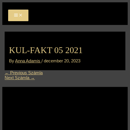
MAIN
Skip
Bejegyzés
MENU
to
navigáció
content
KUL-FAKT 05 2021
By
Anna Adamis
/
december 20, 2023
←
Previous Számla
Next Számla
→