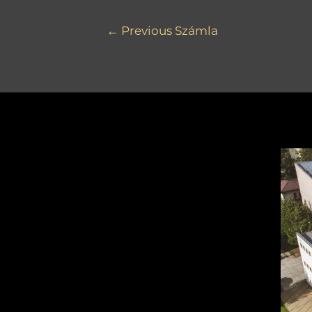
←
Previous Számla