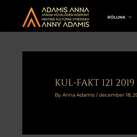
Skip
to
RÓLUNK
content
Bejegyzés
navigáció
KUL-FAKT 121 2019
By
Anna Adamis
/
december 18, 2