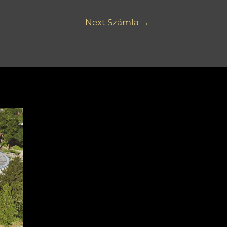
Next Számla
→