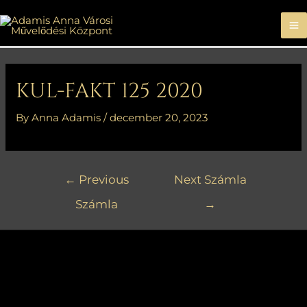
M
M
Bejegyzés
navigáció
KUL-FAKT 125 2020
By
Anna Adamis
/
december 20, 2023
←
Previous
Next Számla
Számla
→