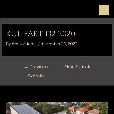
Skip
MA
to
ME
content
Bejegyzés
navigáció
KUL-FAKT 132 2020
By
Anna Adamis
/
december 20, 2023
←
Previous
Next Számla
Számla
→