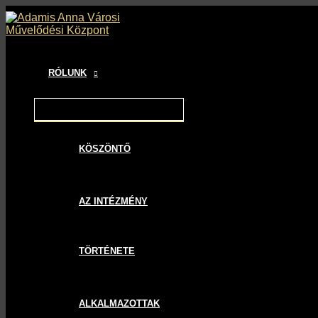
MENU
MENU
MENU
Skip
Bejegyzés
TOGGLE
TOGGLE
TOGGLE
to
navigáció
content
RÓLUNK
KÖSZÖNTŐ
AZ INTÉZMÉNY
TÖRTÉNETE
ALKALMAZOTTAK