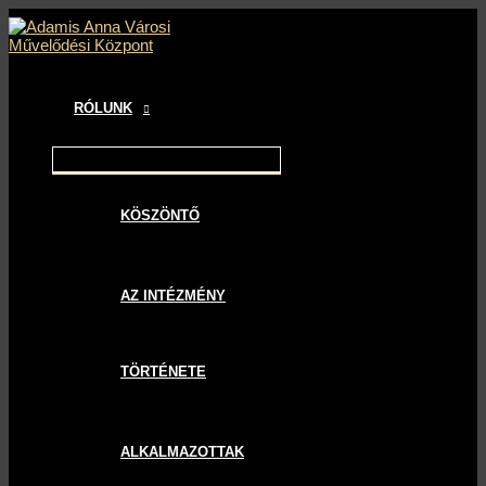
MAIN
MENU
MENU
MENU
Skip
Bejegyzés
MENU
TOGGLE
TOGGLE
TOGGLE
to
navigáció
content
RÓLUNK
KÖSZÖNTŐ
AZ INTÉZMÉNY
TÖRTÉNETE
ALKALMAZOTTAK