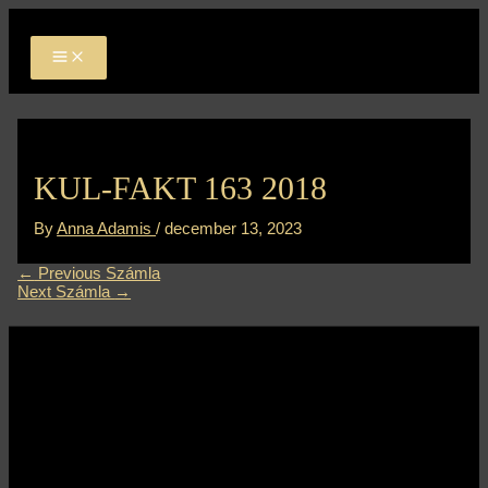
MAIN
Skip
Bejegyzés
MENU
to
navigáció
content
KUL-FAKT 163 2018
By
Anna Adamis
/
december 13, 2023
←
Previous Számla
Next Számla
→