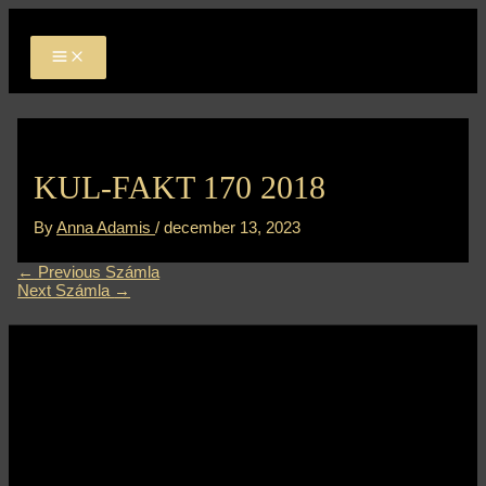
MAIN
Skip
Bejegyzés
MENU
to
navigáció
content
KUL-FAKT 170 2018
By
Anna Adamis
/
december 13, 2023
←
Previous Számla
Next Számla
→