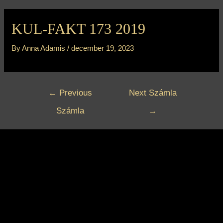
Bejegyzés
navigáció
KUL-FAKT 173 2019
By
Anna Adamis
/
december 19, 2023
←
Previous
Next Számla
Számla
→