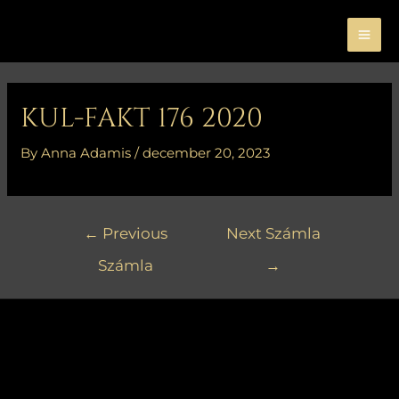
Skip
MA
to
ME
content
Bejegyzés
navigáció
KUL-FAKT 176 2020
By
Anna Adamis
/
december 20, 2023
←
Previous
Next Számla
Számla
→