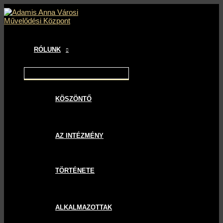
MAIN
MENU
MENU
MENU
Skip
Bejegyzés
MENU
TOGGLE
TOGGLE
TOGGLE
to
navigáció
content
RÓLUNK
KÖSZÖNTŐ
AZ INTÉZMÉNY
TÖRTÉNETE
ALKALMAZOTTAK