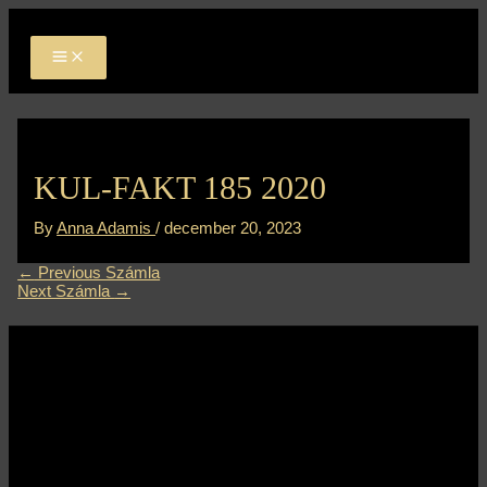
MAIN
Skip
Bejegyzés
MENU
to
navigáció
content
KUL-FAKT 185 2020
By
Anna Adamis
/
december 20, 2023
←
Previous Számla
Next Számla
→