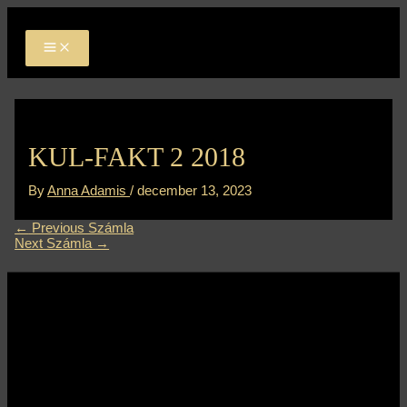
MAIN
Skip
Bejegyzés
MENU
to
navigáció
content
KUL-FAKT 2 2018
By
Anna Adamis
/
december 13, 2023
←
Previous Számla
Next Számla
→