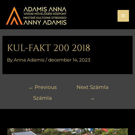
Skip
MA
to
ME
content
Bejegyzés
navigáció
KUL-FAKT 200 2018
By
Anna Adamis
/
december 14, 2023
←
Previous
Next Számla
Számla
→