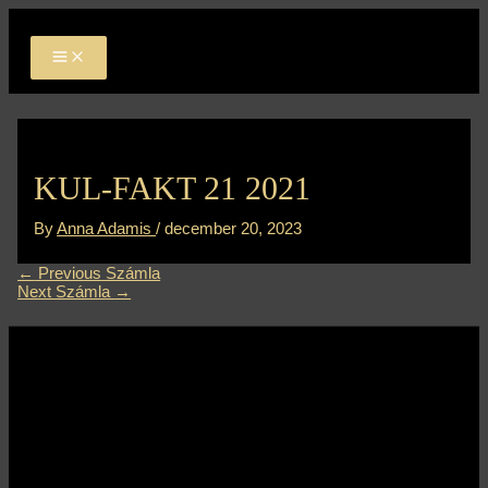
MAIN
Skip
Bejegyzés
MENU
to
navigáció
content
KUL-FAKT 21 2021
By
Anna Adamis
/
december 20, 2023
←
Previous Számla
Next Számla
→