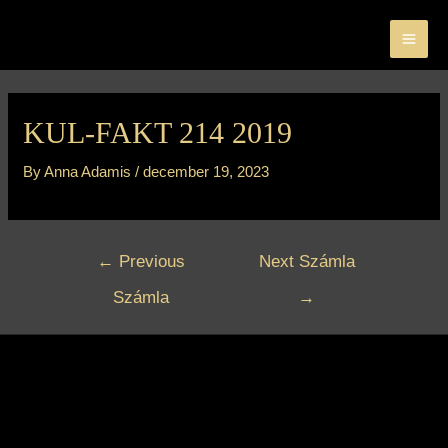
Skip
MA
to
ME
content
Bejegyzés
navigáció
KUL-FAKT 214 2019
By
Anna Adamis
/
december 19, 2023
←
Previous
Next Számla
Számla
→