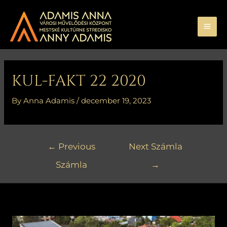
Skip
MA
to
ME
content
Bejegyzés
navigáció
KUL-FAKT 22 2020
By
Anna Adamis
/
december 19, 2023
←
Previous
Next Számla
Számla
→