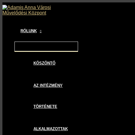
MENU
MENU
MENU
Skip
Bejegyzés
TOGGLE
TOGGLE
TOGGLE
to
navigáció
content
RÓLUNK
KÖSZÖNTŐ
AZ INTÉZMÉNY
TÖRTÉNETE
ALKALMAZOTTAK