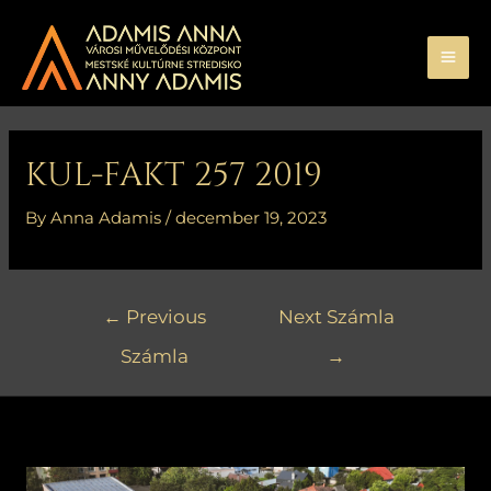
Skip
MA
to
ME
content
Bejegyzés
navigáció
KUL-FAKT 257 2019
By
Anna Adamis
/
december 19, 2023
←
Previous
Next Számla
Számla
→