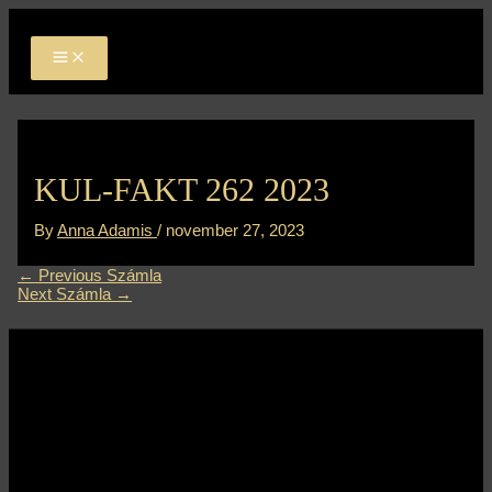
MAIN
Skip
Bejegyzés
MENU
to
navigáció
content
KUL-FAKT 262 2023
By
Anna Adamis
/
november 27, 2023
←
Previous Számla
Next Számla
→