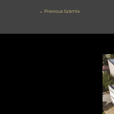
←
Previous Számla