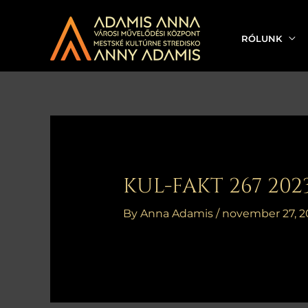
Skip
to
RÓLUNK
content
Bejegyzés
navigáció
KUL-FAKT 267 202
By
Anna Adamis
/
november 27, 2