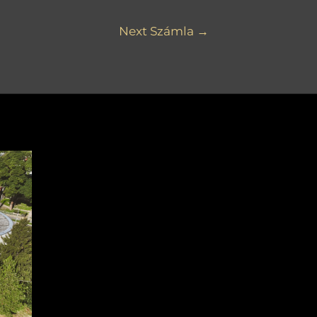
Next Számla
→