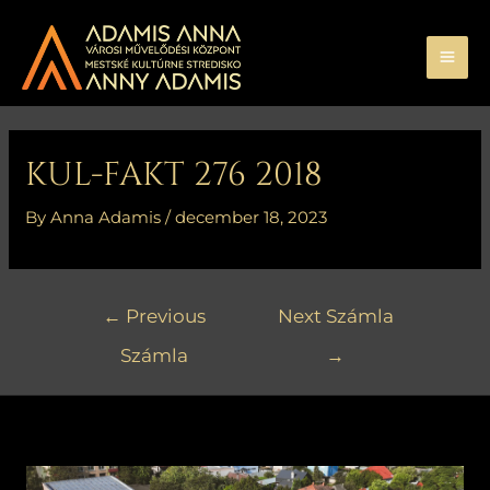
Skip
MA
to
ME
content
Bejegyzés
navigáció
KUL-FAKT 276 2018
By
Anna Adamis
/
december 18, 2023
←
Previous
Next Számla
Számla
→