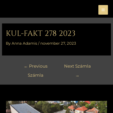
Skip
MA
to
ME
content
Bejegyzés
navigáció
KUL-FAKT 278 2023
By
Anna Adamis
/
november 27, 2023
←
Previous
Next Számla
Számla
→