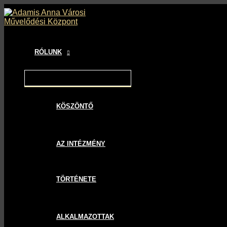
MENU
MENU
MENU
Skip
Bejegyzés
TOGGLE
TOGGLE
TOGGLE
to
navigáció
content
RÓLUNK
KÖSZÖNTŐ
AZ INTÉZMÉNY
TÖRTÉNETE
ALKALMAZOTTAK