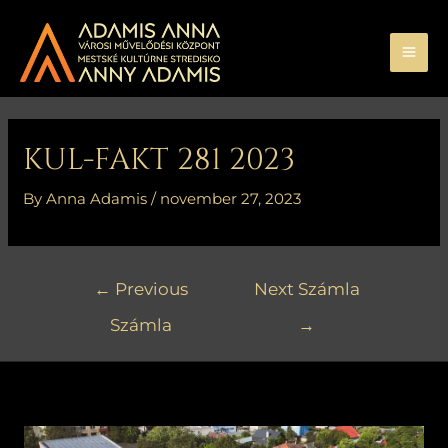
Skip
MA
to
ME
content
Bejegyzés
navigáció
KUL-FAKT 281 2023
By
Anna Adamis
/
november 27, 2023
←
Previous
Next Számla
Számla
→