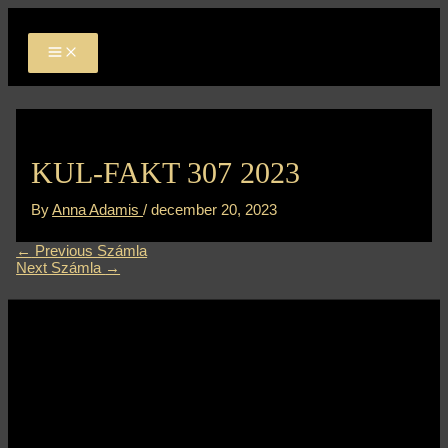
MAIN
Skip
Bejegyzés
MENU
to
navigáció
content
KUL-FAKT 307 2023
By
Anna Adamis
/
december 20, 2023
←
Previous Számla
Next Számla
→