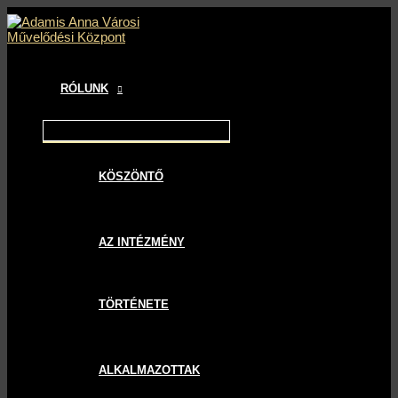
MAIN
MENU
MENU
MENU
Skip
Bejegyzés
MENU
TOGGLE
TOGGLE
TOGGLE
to
navigáció
content
RÓLUNK
KÖSZÖNTŐ
AZ INTÉZMÉNY
TÖRTÉNETE
ALKALMAZOTTAK