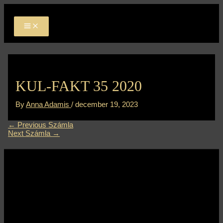
MAIN
Skip
Bejegyzés
MENU
to
navigáció
content
KUL-FAKT 35 2020
By
Anna Adamis
/
december 19, 2023
←
Previous Számla
Next Számla
→