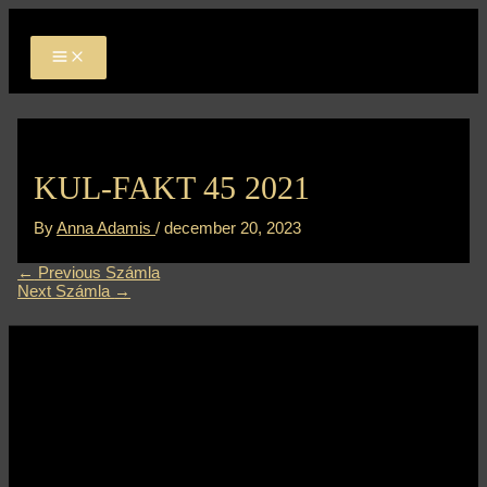
MAIN
Skip
Bejegyzés
MENU
to
navigáció
content
KUL-FAKT 45 2021
By
Anna Adamis
/
december 20, 2023
←
Previous Számla
Next Számla
→