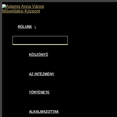
MENU
MENU
MENU
Skip
Bejegyzés
TOGGLE
TOGGLE
TOGGLE
to
navigáció
content
RÓLUNK
KÖSZÖNTŐ
AZ INTÉZMÉNY
TÖRTÉNETE
ALKALMAZOTTAK