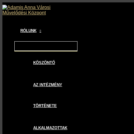
MENU
MENU
MENU
Skip
Bejegyzés
TOGGLE
TOGGLE
TOGGLE
to
navigáció
content
RÓLUNK
KÖSZÖNTŐ
AZ INTÉZMÉNY
TÖRTÉNETE
ALKALMAZOTTAK