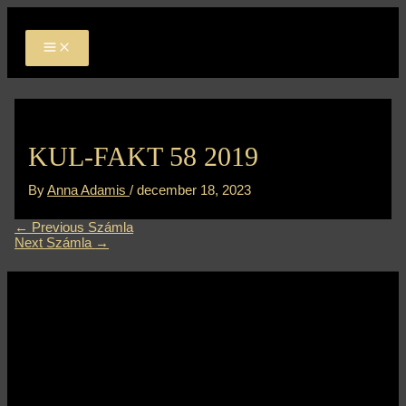
MAIN
Skip
Bejegyzés
MENU
to
navigáció
content
KUL-FAKT 58 2019
By
Anna Adamis
/
december 18, 2023
←
Previous Számla
Next Számla
→