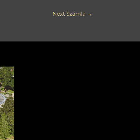
Next Számla
→