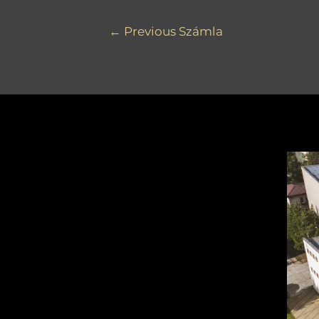
←
Previous Számla