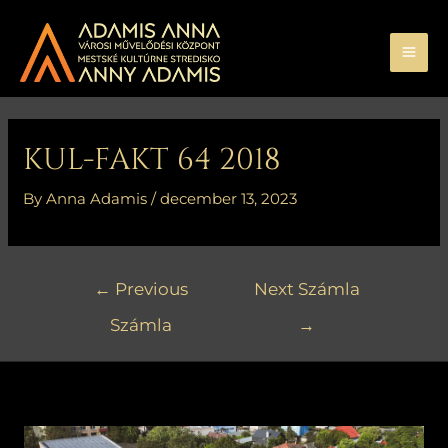
Skip
MA
to
ME
content
Bejegyzés
navigáció
KUL-FAKT 64 2018
By
Anna Adamis
/
december 13, 2023
←
Previous
Next Számla
Számla
→