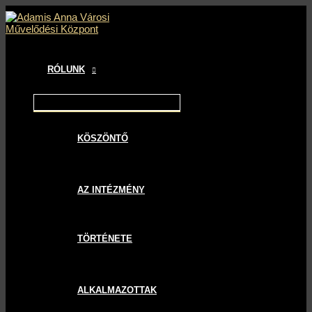
MAIN
MENU
MENU
MENU
Skip
Bejegyzés
MENU
TOGGLE
TOGGLE
TOGGLE
to
navigáció
content
RÓLUNK
KÖSZÖNTŐ
AZ INTÉZMÉNY
TÖRTÉNETE
ALKALMAZOTTAK