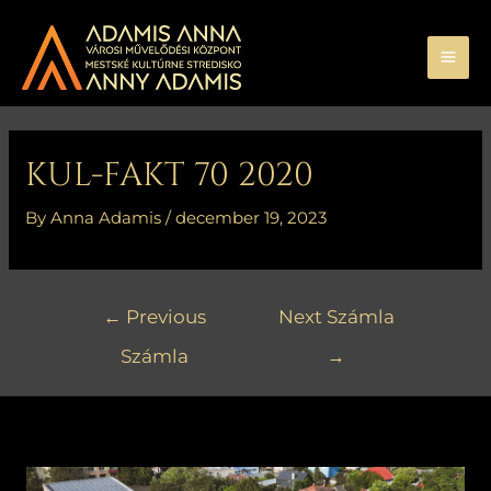
Skip
MA
to
ME
content
Bejegyzés
navigáció
KUL-FAKT 70 2020
By
Anna Adamis
/
december 19, 2023
←
Previous
Next Számla
Számla
→