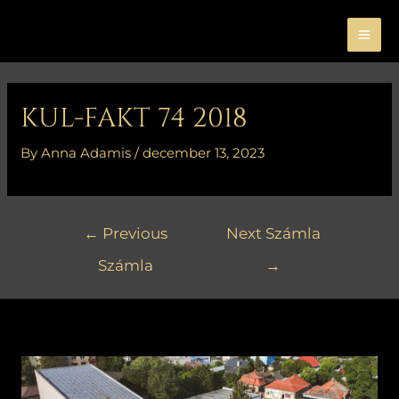
Skip
MA
to
ME
content
Bejegyzés
navigáció
KUL-FAKT 74 2018
By
Anna Adamis
/
december 13, 2023
←
Previous
Next Számla
Számla
→