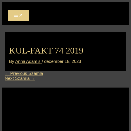
MAIN
Skip
Bejegyzés
MENU
to
navigáció
content
KUL-FAKT 74 2019
By
Anna Adamis
/
december 18, 2023
←
Previous Számla
Next Számla
→