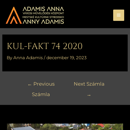
Skip
MA
to
ME
content
Bejegyzés
navigáció
KUL-FAKT 74 2020
By
Anna Adamis
/
december 19, 2023
←
Previous
Next Számla
Számla
→