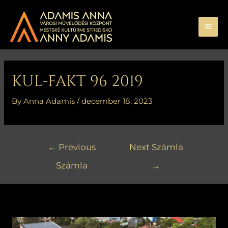
Skip
MA
to
ME
content
Bejegyzés
navigáció
KUL-FAKT 96 2019
By
Anna Adamis
/
december 18, 2023
←
Previous
Next Számla
Számla
→