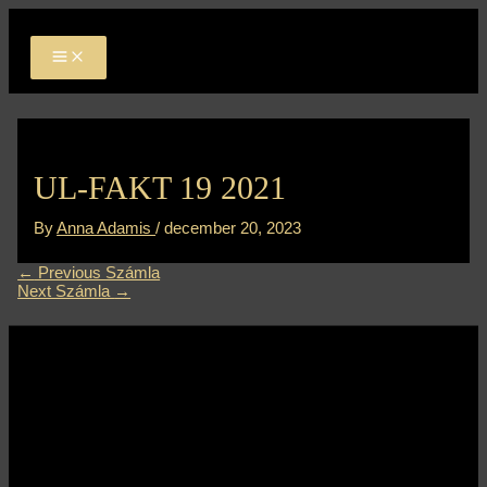
MAIN
Skip
Bejegyzés
MENU
to
navigáció
content
UL-FAKT 19 2021
By
Anna Adamis
/
december 20, 2023
←
Previous Számla
Next Számla
→