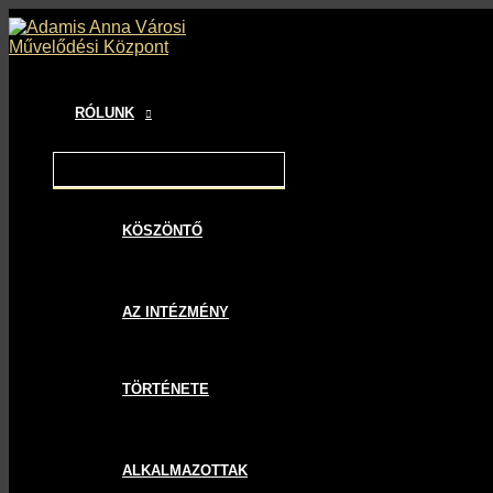
MENU
MENU
MENU
Skip
Bejegyzés
TOGGLE
TOGGLE
TOGGLE
to
navigáció
content
RÓLUNK
KÖSZÖNTŐ
AZ INTÉZMÉNY
TÖRTÉNETE
ALKALMAZOTTAK