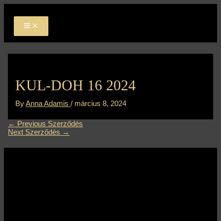
MAIN
Skip
Bejegyzés
MENU
to
navigáció
content
KUL-DOH 16 2024
By
Anna Adamis
/
március 8, 2024
←
Previous Szerződés
Next Szerződés
→