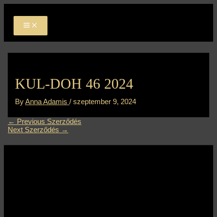
MAIN
Skip
Bejegyzés
MENU
to
navigáció
content
KUL-DOH 46 2024
By
Anna Adamis
/
szeptember 9, 2024
←
Previous Szerződés
Next Szerződés
→