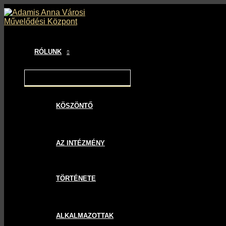
MENU
MENU
MENU
Skip
Bejegyzés
TOGGLE
TOGGLE
TOGGLE
to
navigáció
content
RÓLUNK
KÖSZÖNTŐ
AZ INTÉZMÉNY
TÖRTÉNETE
ALKALMAZOTTAK