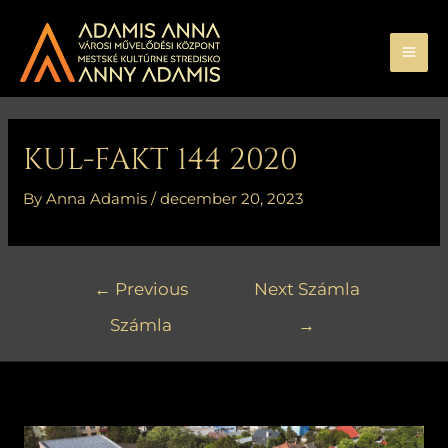
Skip
MA
to
ME
content
Bejegyzés
navigáció
KUL-FAKT 144 2020
By
Anna Adamis
/
december 20, 2023
←
Previous
Next Számla
Számla
→