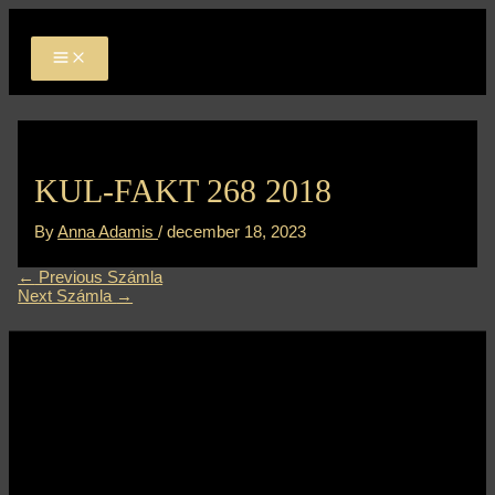
MAIN
Skip
Bejegyzés
MENU
to
navigáció
content
KUL-FAKT 268 2018
By
Anna Adamis
/
december 18, 2023
←
Previous Számla
Next Számla
→