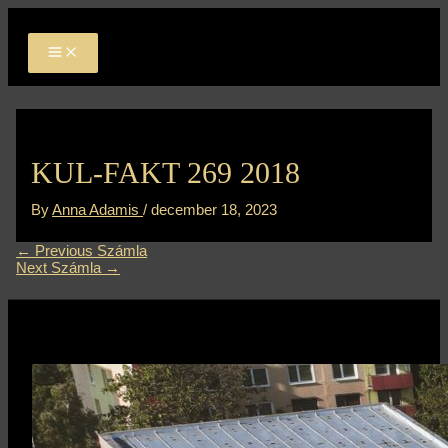
MAIN
Skip
Bejegyzés
MENU
to
navigáció
content
KUL-FAKT 269 2018
By
Anna Adamis
/
december 18, 2023
←
Previous Számla
Next Számla
→